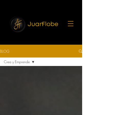
7216682
BLOG
Crea y Emprende
Todas las entradas
EL PROCESO NO
CAMBIA LA
PROMESA
SUEÑA CREE
ACTUA
MARKETING