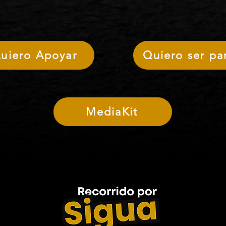
uiero Apoyar
Quiero ser pa
MediaKit