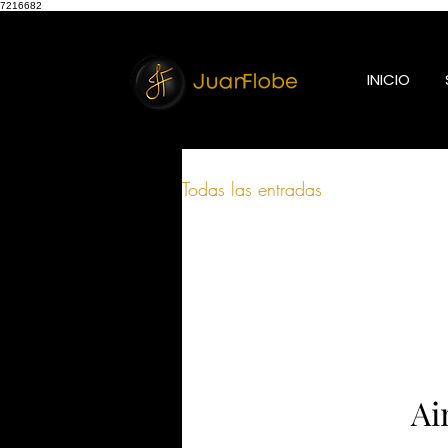
7216682
INICIO
Todas las entradas
Ai